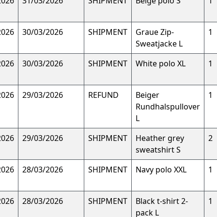
2026
31/03/2026
SHIPMENT
Beige polo S
1
2026
30/03/2026
SHIPMENT
Graue Zip-
1
Sweatjacke L
2026
30/03/2026
SHIPMENT
White polo XL
1
2026
29/03/2026
REFUND
Beiger
1
Rundhalspullover
L
2026
29/03/2026
SHIPMENT
Heather grey
2
sweatshirt S
2026
28/03/2026
SHIPMENT
Navy polo XXL
1
2026
28/03/2026
SHIPMENT
Black t-shirt 2-
1
pack L