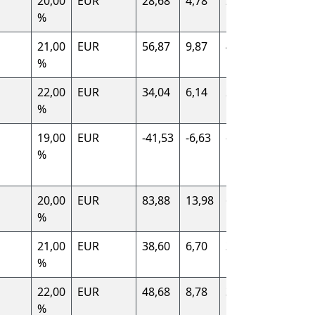
20,00
EUR
28,68
4,78
23,90
France (
%
21,00
EUR
56,87
9,87
47,00
Spanien 
%
22,00
EUR
34,04
6,14
27,90
Italien (I
%
19,00
EUR
-41,53
-6,63
-34,90
Deutsch
%
(DE)
20,00
EUR
83,88
13,98
69,90
France (
%
21,00
EUR
38,60
6,70
31,90
Spanien 
%
22,00
EUR
48,68
8,78
39,90
Italien (I
%