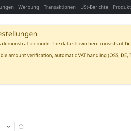
rungen
Werbung
Transaktionen
USt-Berichte
Produk
estellungen
s demonstration mode. The data shown here consists of
fi
 amount verification, automatic VAT handling (OSS, DE, IT, 
ⓘ