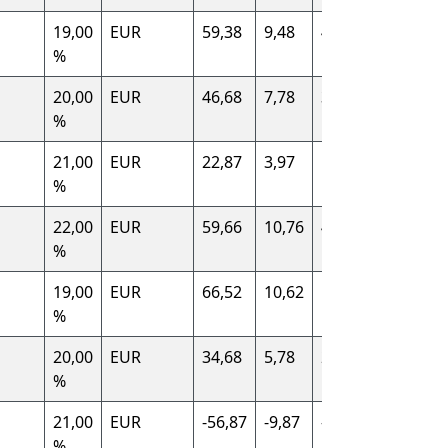
19,00
EUR
59,38
9,48
49,90
Deutsch
%
(DE)
20,00
EUR
46,68
7,78
38,90
France (
%
21,00
EUR
22,87
3,97
18,90
Spanien 
%
22,00
EUR
59,66
10,76
48,90
Italien (I
%
19,00
EUR
66,52
10,62
55,90
Deutsch
%
(DE)
20,00
EUR
34,68
5,78
28,90
France (
%
21,00
EUR
-56,87
-9,87
-47,00
Spanien 
%