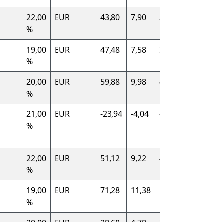
22,00
EUR
43,80
7,90
35,90
Italien (I
%
19,00
EUR
47,48
7,58
39,90
Deutsch
%
(DE)
20,00
EUR
59,88
9,98
49,90
France (
%
21,00
EUR
-23,94
-4,04
-19,90
Spanien 
%
22,00
EUR
51,12
9,22
41,90
Italien (I
%
19,00
EUR
71,28
11,38
59,90
Deutsch
%
(DE)