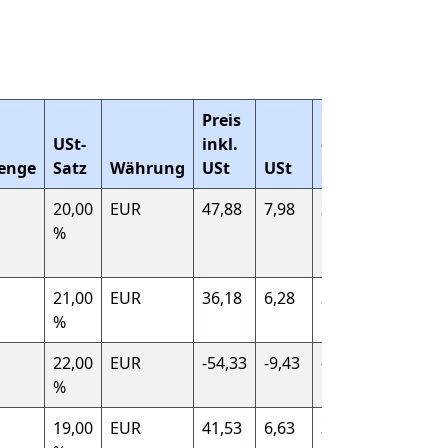
Preis
Preis
USt-
inkl.
exkl.
enge
Satz
Währung
USt
USt
USt
Lagerla
20,00
EUR
47,88
7,98
39,90
Frankrei
%
(FR)
21,00
EUR
36,18
6,28
29,90
Spanien 
%
22,00
EUR
-54,33
-9,43
-44,90
Italien (I
%
19,00
EUR
41,53
6,63
34,90
Deutsch