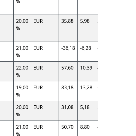
%
(DE)
20,00
EUR
35,88
5,98
29,90
Frankrei
%
(FR)
21,00
EUR
-36,18
-6,28
-29,90
Spanien 
%
22,00
EUR
57,60
10,39
47,21
Italien (I
%
19,00
EUR
83,18
13,28
69,90
Deutsch
%
(DE)
20,00
EUR
31,08
5,18
25,90
France (
%
21,00
EUR
50,70
8,80
41,90
Spanien 
%