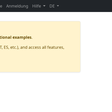
te
Anmeldung
Hilfe
DE
ctional examples
.
ES, etc.), and access all features,